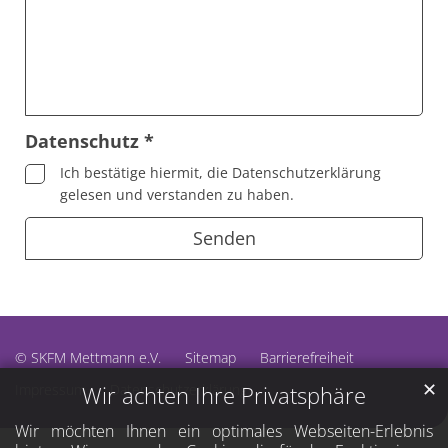
Datenschutz *
Ich bestätige hiermit, die Datenschutzerklärung
gelesen und verstanden zu haben.
© SKFM Mettmann e.V.
Sitemap
Barrierefreiheit
✕
Impressum
Datenschutzerklärung
Wir achten Ihre Privatsphäre
Wir möchten Ihnen ein optimales Webseiten-Erlebnis