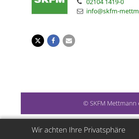
02104 1419-0
info@skfm-mettm
© SKFM Mettmann e
Wir achten Ihre Privatsphäre