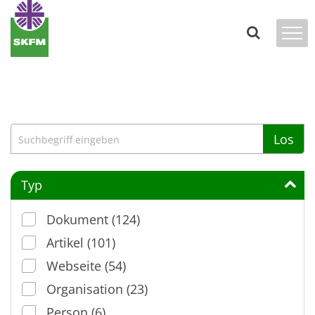
Zum Inhalt springen
Suche
Los
Typ
Dokument (124)
Artikel (101)
Webseite (54)
Organisation (23)
Person (6)