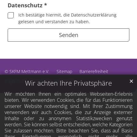
Datenschutz *
Ich bestätige hiermit, die Datenschutzerklärung
gelesen und verstanden zu haben.
© SKFM Mettmann e.V.
Sitemap
Barrierefreiheit
✕
Impressum
Datenschutzerklärung
Wir achten Ihre Privatsphäre
Wir möchten Ihnen ein optimales Webseiten-Erlebnis
bieten. Wir verwenden Cookies, die für das Funktionieren
unserer Website notwendig sind. Mit Ihrer Zustimmung
verwenden wir auch Cookies, die zur Anzeige externer
Inhalte oder zu anonymen Statistikzwecken genutzt
werden. Sie können selbst entscheiden, welche Kategorien
Sie zulassen möchten. Bitte beachten Sie, dass auf Basis
Ihrer Einstellungen womöglich nicht mehr alle